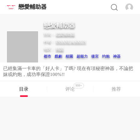
戀愛輔助器
戀愛輔助器
别名：
恋爱辅助器
作者：
INSANE & KKUN
地区：
韩国
都市
戲劇
校園
超能力
後宮
约炮
神器
已經集滿一卡車的「好人卡」了嗎? 現在有項秘密神器，不論把
妹或約炮，成功率保證100%!!
999+
目录
评论
推荐