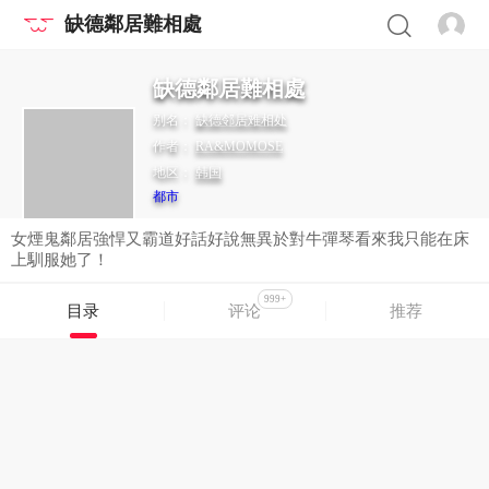
缺德鄰居難相處
缺德鄰居難相處
别名：
缺德邻居难相处
作者：
RA&MOMOSE
地区：
韩国
都市
女煙鬼鄰居強悍又霸道好話好說無異於對牛彈琴看來我只能在床
上馴服她了！
999+
目录
评论
推荐