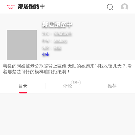
鄰居跑路中
鄰居跑路中
别名：
邻居跑路中
作者：
Anchovy
地区：
韩国
都市
善良的阿姨被老公欺骗背上巨债,无助的她跑来叫我收留几天？,看
着那楚楚可怜的模样谁能拒绝啊！
999+
目录
评论
推荐