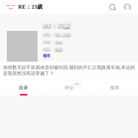
RE：23歲
RE：23歲
别名：
RE：23岁
作者：
Satto
地区：
韩国
都市
加班数天好不容易休息却被叫回,领到的不仁让我路遇车祸,幸运的
是我居然没死还穿越了？
999+
目录
评论
推荐