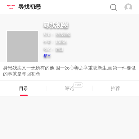
尋找初戀
尋找初戀
别名：
寻找初恋
作者：
TAIRA
地区：
韩国
都市
身患残疾又一无所有的他,因一次心善之举重获新生,而第一件要做
的事就是寻回初恋
999+
目录
评论
推荐