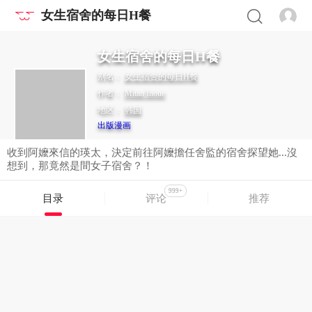
女生宿舍的每日H餐
女生宿舍的每日H餐
别名：
女生宿舍的每日H餐
作者：
Mitan Inoue
地区：
韩国
出版漫画
收到阿嬤來信的瑛太，決定前往阿嬤擔任舍監的宿舍探望她...沒
想到，那竟然是間女子宿舍？！
999+
目录
评论
推荐