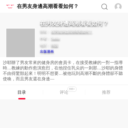
在男友身邊高潮看看如何？
在男友身邊高潮看看如何？
别名：
在男友身边高潮看看如何？
作者：
Sanku
地区：
韩国
出版漫画
沙耶辦了男友常來的健身房的會員卡，在接受教練的一對一指導
時…教練的動作愈演愈烈，在他捏住乳尖的一剎那…沙耶的身體
不由得驚顫起來！明明不想要…被他玩到高潮不斷的身體卻不聽
使喚，而且男友還在身邊—
999+
目录
评论
推荐