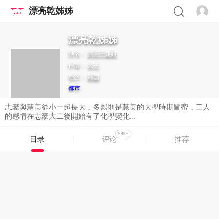
漂亮乾姊姊
漂亮乾姊姊
别名：
漂亮干姐姐
作者：
犬子
地区：
韩国
都市
志豪與慧美從小一起長大，多熙則是慧美的大學時期閨蜜，三人
的感情在志豪大二後開始有了化學變化...
999+
目录
评论
推荐