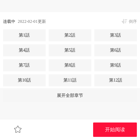
连载中
2022-02-01更新
倒序
第1話
第2話
第3話
第4話
第5話
第6話
第7話
第8話
第9話
第10話
第11話
第12話
第13話
第14話
第15話
展开全部章节
第16話
第17話 - 你跟多熙姊睡了嗎?
第18話 - 和英芝的野外Play
第19話 - 姊姊，妳不讓我進去喝杯水嗎?
第20話 - 妳要幫我吹嗎?
第21話 - 那我也要「不小心」
开始阅读