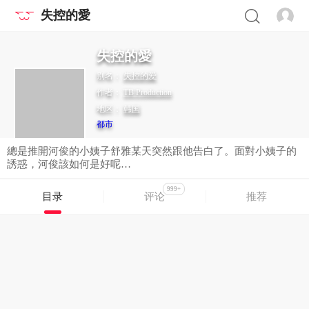
失控的愛
失控的愛
别名：
失控的爱
作者：
TB Production
地区：
韩国
都市
總是推開河俊的小姨子舒雅某天突然跟他告白了。面對小姨子的
誘惑，河俊該如何是好呢…
999+
目录
评论
推荐