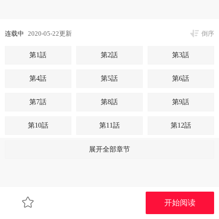
连载中
2020-05-22更新
倒序
第1話
第2話
第3話
第4話
第5話
第6話
第7話
第8話
第9話
第10話
第11話
第12話
第13話
第14話
第15話 - 轟轟烈烈地來一場
展开全部章节
开始阅读