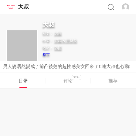
大叔
大叔
别名：
大叔
作者：
京錫 & 洪班長
地区：
韩国
都市
男人婆居然變成了前凸後翹的超性感美女回來了!!連大叔也心動!
999+
目录
评论
推荐