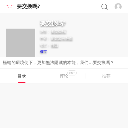
要交換嗎?
要交換嗎?
别名：
要交换吗?
作者：
劉智愛 & 林型
地区：
韩国
都市
極端的環境使下，更加無法隱藏的本能，我們…要交換嗎？
999+
目录
评论
推荐