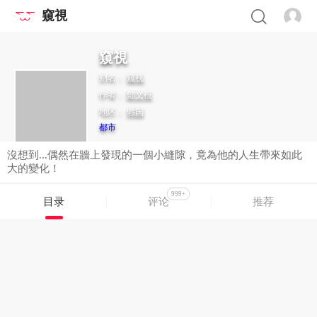
窺視
窺視
别名：
窥视
作者：
鄭文根
地区：
韩国
都市
沒想到...偶然在牆上發現的一個小縫隙，竟為他的人生帶來如此
大的變化！
999+
目录
评论
推荐