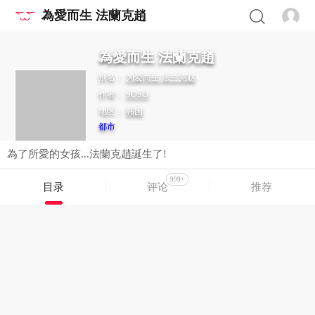
為愛而生 法蘭克趙
為愛而生 法蘭克趙
别名：
为爱而生 法兰克赵
作者：
SOSO
地区：
韩国
都市
為了所愛的女孩...法蘭克趙誕生了!
999+
目录
评论
推荐