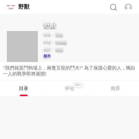
野獸
野獸
别名：
野兽
作者：
朴锁硕
地区：
韩国
都市
"我們就是鬥狗場上，兩隻互咬的鬥犬!" 為了保護心愛的人，獨自
一人的戰爭即將展開!
999+
目录
评论
推荐