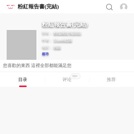
粉紅報告書(完結)
粉紅報告書(完結)
别名：
粉红报告书(完结)
作者：
SSum&仿製
地区：
韩国
都市
您喜歡的東西 這裡全部都能滿足您
999+
目录
评论
推荐