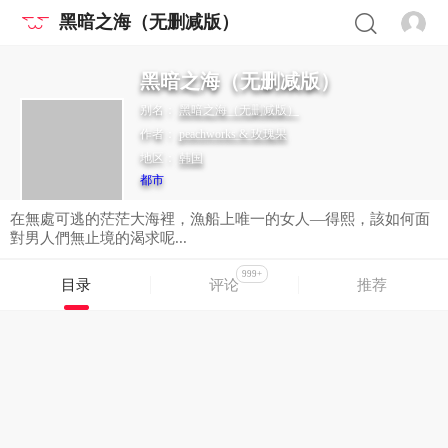
黑暗之海（无删减版）
黑暗之海（无删减版）
别名：
黑暗之海（无删减版）
作者：
peachworks & 玫瑰果
地区：
韩国
都市
在無處可逃的茫茫大海裡，漁船上唯一的女人—得熙，該如何面
對男人們無止境的渴求呢...
999+
目录
评论
推荐