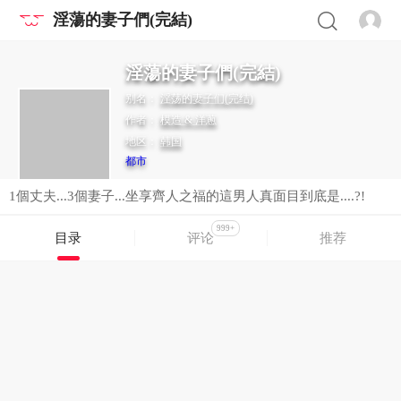
淫蕩的妻子們(完結)
淫蕩的妻子們(完結)
别名：
淫荡的妻子们(完结)
作者：
模造 & 洋蔥
地区：
韩国
都市
1個丈夫...3個妻子...坐享齊人之福的這男人真面目到底是....?!
999+
目录
评论
推荐