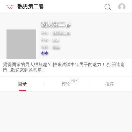
熟男第二春
熟男第二春
别名：
熟男第二春
作者：
KOI
地区：
韩国
都市
覺得同輩的男人很無趣？,快來試試中年男子的魅力！,打開這扇
門...歡迎來到爸爸房！
999+
目录
评论
推荐