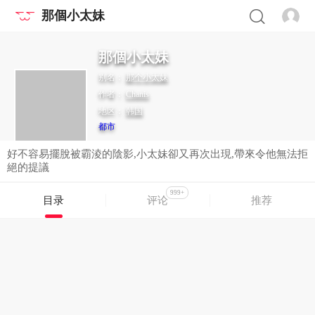
那個小太妹
那個小太妹
别名：
那个小太妹
作者：
Chanis
地区：
韩国
都市
好不容易擺脫被霸淩的陰影,小太妹卻又再次出現,帶來令他無法拒
絕的提議
999+
目录
评论
推荐