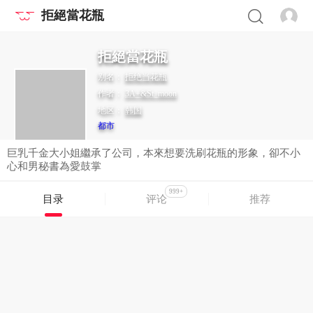
拒絕當花瓶
拒絕當花瓶
别名：
拒绝当花瓶
作者：
3A+&St. moon
地区：
韩国
都市
巨乳千金大小姐繼承了公司，本來想要洗刷花瓶的形象，卻不小
心和男秘書為愛鼓掌
999+
目录
评论
推荐