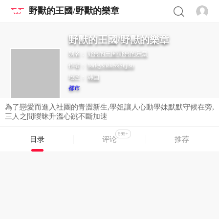
野獸的王國/野獸的樂章
野獸的王國/野獸的樂章
别名：
野兽的王国/野兽的乐章
作者：
barleyshake&Sujisu
地区：
韩国
都市
為了戀愛而進入社團的青澀新生,學姐讓人心動學妹默默守候在旁,
三人之間曖昧升溫心跳不斷加速
999+
目录
评论
推荐